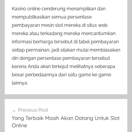
Kasino online cenderung menampilkan dan
mempublikasikan semua persentase
pembayaran mesin slot mereka di situs web
mereka atau terkadang mereka mencantumkan
informasi berharga tersebut di tabel pembayaran
setiap permainan, jadi silakan mulai membiasakan
diri dengan persentase pembayaran tersebut
karena Anda akan terkejut melihatnya seberapa
besar perbedaannya dari satu game ke game
lainnya.
Navigasi
Previous Post
pos
Yang Terbaik Masih Akan Datang Untuk Slot
Online