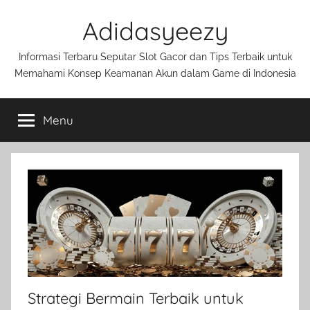
Skip
Adidasyeezy
to
content
Informasi Terbaru Seputar Slot Gacor dan Tips Terbaik untuk
Memahami Konsep Keamanan Akun dalam Game di Indonesia
Menu
Strategi Bermain Terbaik untuk