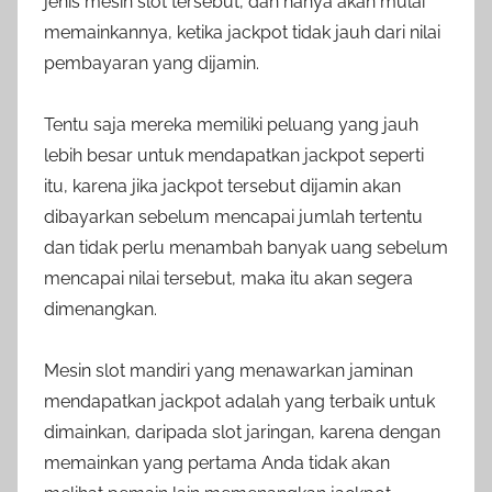
jenis mesin slot tersebut, dan hanya akan mulai
memainkannya, ketika jackpot tidak jauh dari nilai
pembayaran yang dijamin.
Tentu saja mereka memiliki peluang yang jauh
lebih besar untuk mendapatkan jackpot seperti
itu, karena jika jackpot tersebut dijamin akan
dibayarkan sebelum mencapai jumlah tertentu
dan tidak perlu menambah banyak uang sebelum
mencapai nilai tersebut, maka itu akan segera
dimenangkan.
Mesin slot mandiri yang menawarkan jaminan
mendapatkan jackpot adalah yang terbaik untuk
dimainkan, daripada slot jaringan, karena dengan
memainkan yang pertama Anda tidak akan