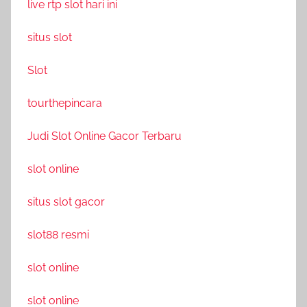
live rtp slot hari ini
situs slot
Slot
tourthepincara
Judi Slot Online Gacor Terbaru
slot online
situs slot gacor
slot88 resmi
slot online
slot online