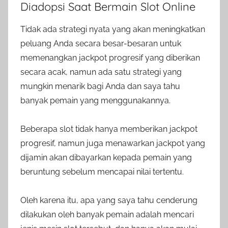
Diadopsi Saat Bermain Slot Online
Tidak ada strategi nyata yang akan meningkatkan
peluang Anda secara besar-besaran untuk
memenangkan jackpot progresif yang diberikan
secara acak, namun ada satu strategi yang
mungkin menarik bagi Anda dan saya tahu
banyak pemain yang menggunakannya.
Beberapa slot tidak hanya memberikan jackpot
progresif, namun juga menawarkan jackpot yang
dijamin akan dibayarkan kepada pemain yang
beruntung sebelum mencapai nilai tertentu.
Oleh karena itu, apa yang saya tahu cenderung
dilakukan oleh banyak pemain adalah mencari