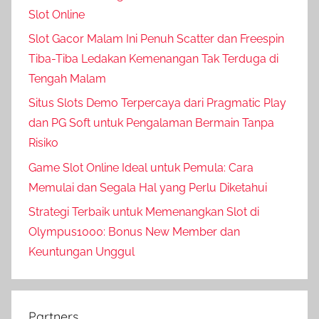
Slot Online
Slot Gacor Malam Ini Penuh Scatter dan Freespin
Tiba-Tiba Ledakan Kemenangan Tak Terduga di
Tengah Malam
Situs Slots Demo Terpercaya dari Pragmatic Play
dan PG Soft untuk Pengalaman Bermain Tanpa
Risiko
Game Slot Online Ideal untuk Pemula: Cara
Memulai dan Segala Hal yang Perlu Diketahui
Strategi Terbaik untuk Memenangkan Slot di
Olympus1000: Bonus New Member dan
Keuntungan Unggul
Partners